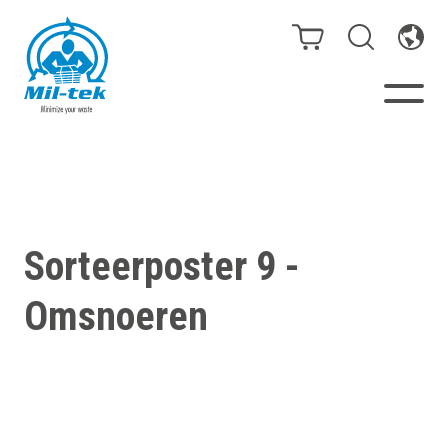
Balen- en afvalpersen
Webshop
Sorteerposter 9 -
Sorteeroplossingen
Omsnoeren
Uw onderneming
Materialen