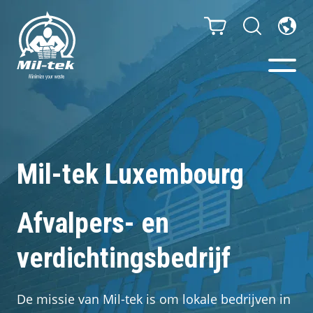
Balen- en afvalpersen
Webshop
Mil-tek Luxembourg
Sorteeroplossingen
Afvalpers- en
Uw onderneming
verdichtingsbedrijf
Materialen
De missie van Mil-tek is om lokale bedrijven in