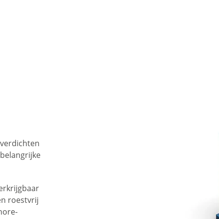
e
t verdichten
 belangrijke
erkrijgbaar
n roestvrij
hore-