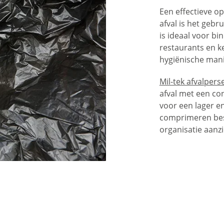
Een effectieve o
afval is het gebr
is ideaal voor b
restaurants en k
hygiënische mani
Mil-tek afvalpers
afval met een co
voor een lager en
comprimeren besp
organisatie aanzie