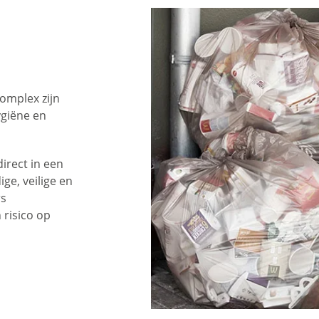
omplex zijn
ygiëne en
irect in een
ge, veilige en
rs
 risico op