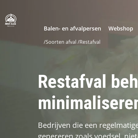
Balen- en afvalpersen
Webshop
/
Soorten afval
/
Restafval
Restafval be
minimalisere
Bedrijven die een regelmati
genereren zoals voedsel, nie