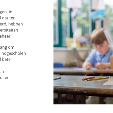
gen, in
 dat ter
erd, hebben
ersiteiten
beheer.
t bang om
, hogescholen
l beter
 en
u- en