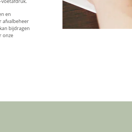
-voetafdruk.
en en
or afvalbeheer
 kan bijdragen
r onze