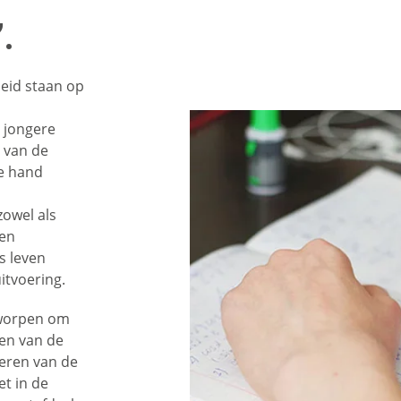
”.
eid staan op
e
e jongere
t van de
de hand
zowel als
 en
ks leven
itvoering.
ntworpen om
ten van de
deren van de
et in de