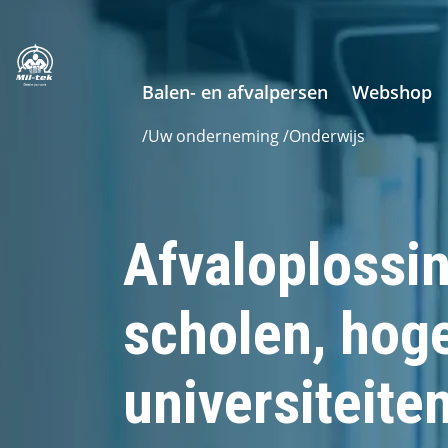
Balen- en afvalpersen
Webshop
/
Uw onderneming
/
Onderwijs
Afvaloplossi
scholen, hog
universiteite