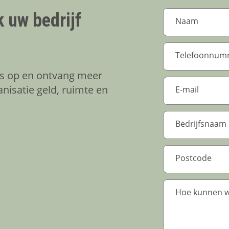
 uw bedrijf
s op en ontvang meer
nisatie geld, ruimte en