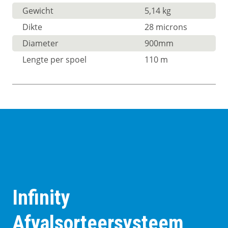
Gewicht
5,14 kg
Dikte
28 microns
Diameter
900mm
Lengte per spoel
110 m
Infinity
Afvalsorteersysteem