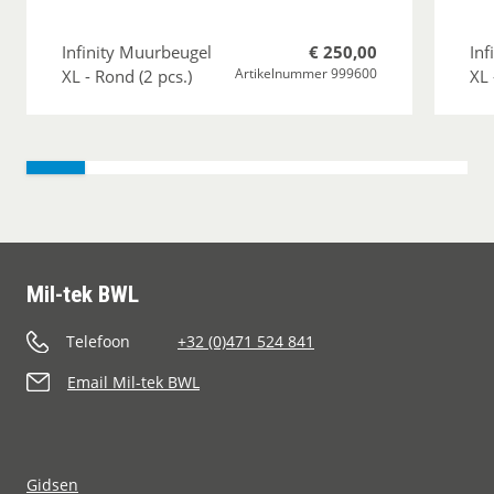
Infinity Muurbeugel
€ 250,00
Inf
Artikelnummer 999600
XL - Rond (2 pcs.)
XL 
Mil-tek BWL
Telefoon
+32 (0)471 524 841
Email Mil-tek BWL
Gidsen