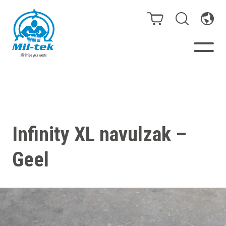
Balen- en afvalpersen
Webshop
Infinity XL navulzak –
Sorteeroplossingen
Geel
Uw onderneming
Materialen