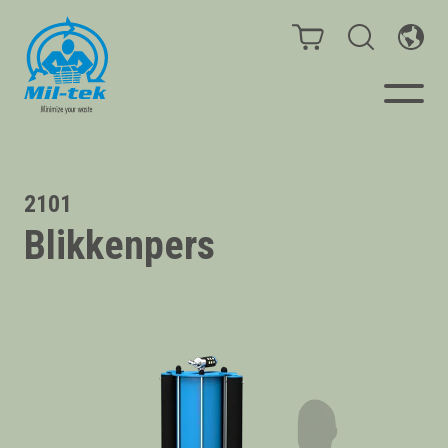
Balen- en afvalpersen
2101
Blikkenpers
Webshop
Sorteeroplossingen
Uw onderneming
Materialen