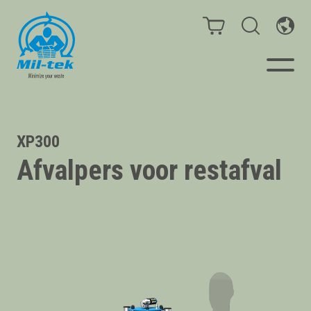
Balen- en afvalpersen
XP300
Afvalpers voor restafval
Webshop
Sorteeroplossingen
Uw onderneming
Materialen