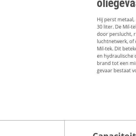
oliegeva
Hij perst metaal, 
30 liter. De Mil
door perslucht, 
luchtnetwerk, of
Mil-tek. Dit bete
en hydraulische 
brand tot een m
gevaar bestaat vo
Capaciteit