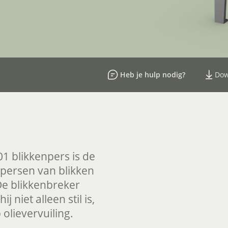
Heb je hulp nodig?
Dow
1 blikkenpers is de
npersen van blikken
De blikkenbreker
j niet alleen stil is,
 olievervuiling.