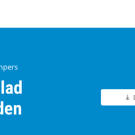
enpers
lad
den