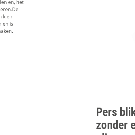
len en, het
ceren.De
n klein
 en is
maken.
Pers blik
zonder el