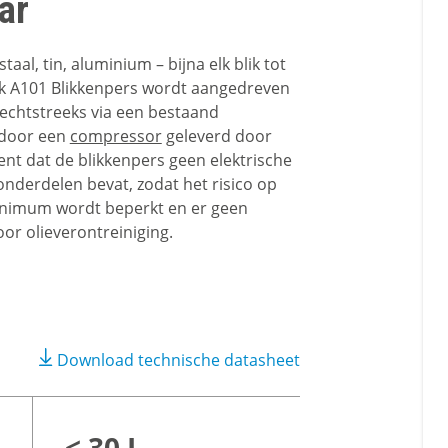
ar
staal, tin, aluminium – bijna elk blik tot
-tek A101 Blikkenpers wordt aangedreven
rechtstreeks via een bestaand
 door een
compressor
geleverd door
kent dat de blikkenpers geen elektrische
onderdelen bevat, zodat het risico op
inimum wordt beperkt en er geen
or olieverontreiniging.
Download technische datasheet
< 30 L