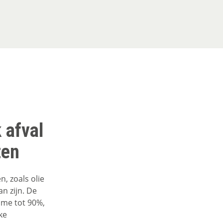
 afval
ten
n, zoals olie
an zijn. De
ume tot 90%,
ke