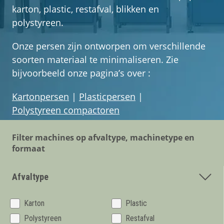
Getuigenissen
karton, plastic, restafval, blikken en
polystyreen.
Contact
Onze persen zijn ontworpen om verschillende
soorten materiaal te minimaliseren. Zie
bijvoorbeeld onze pagina’s over :
Kartonpersen
|
Plasticpersen
|
Polystyreen compactoren
Filter machines op afvaltype, machinetype en
formaat
Afvaltype
Karton
Plastic
Polystyreen
Restafval