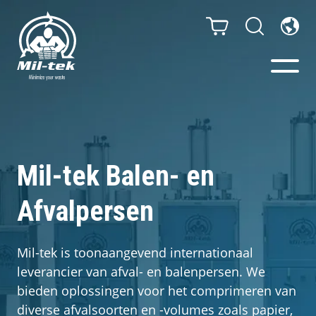
Balen- en afvalpersen
Webshop
Mil-tek Balen- en
Afvalpersen
Sorteeroplossingen
Uw onderneming
Mil-tek is toonaangevend internationaal
leverancier van afval- en balenpersen. We
Materialen
bieden oplossingen voor het comprimeren van
diverse afvalsoorten en -volumes zoals papier,